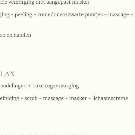
nde verzorging met aangepast masker
iging - peeling - comedonen/zwarte puntjes - massage -
en en handen
ELAX
andelingen + Luxe rugverzorging
einiging - scrub - massage - masker - lichaamscrème