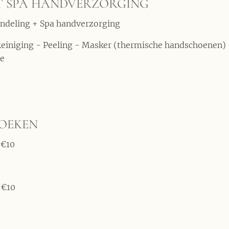
T SPA HANDVERZORGING
andeling + Spa handverzorging
einiging - Peeling - Masker (thermische handschoenen)
e
BOEKEN
 €10
 €10