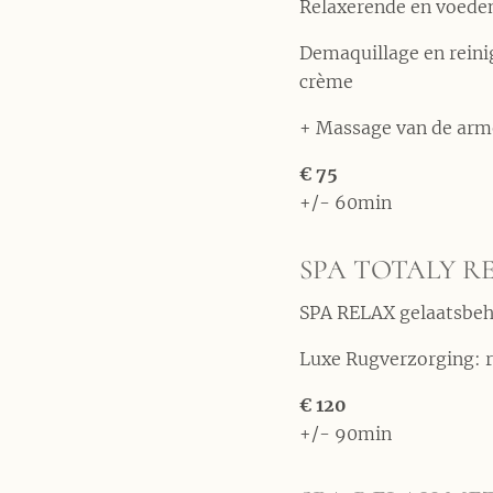
Relaxerende en voede
Demaquillage en rein
crème
+ Massage van de arm
€ 75
+/- 60min
SPA TOTALY R
SPA RELAX gelaatsbeh
Luxe Rugverzorging: r
€ 120
+/- 90min