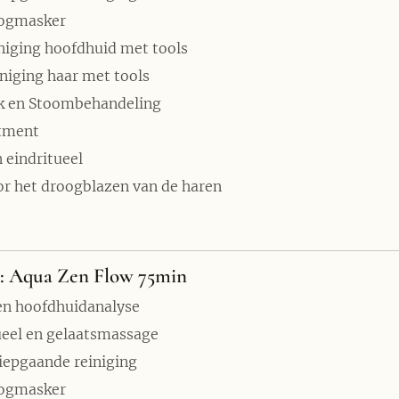
ogmasker
niging hoofdhuid met tools
niging haar met tools
k en Stoombehandeling
atment
 eindritueel
or het droogblazen van de haren
: Aqua Zen Flow 75min
en hoofdhuidanalyse
eel en gelaatsmassage
iepgaande reiniging
ogmasker