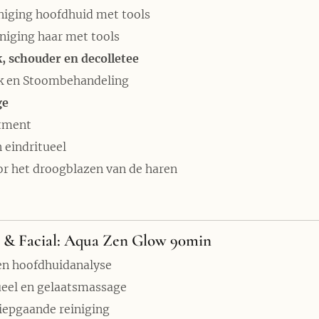
niging hoofdhuid met tools
niging haar met tools
, schouder en decolletee
k en Stoombehandeling
ge
atment
 eindritueel
or het droogblazen van de haren
 & Facial: Aqua Zen Glow 90min
en hoofdhuidanalyse
eel en gelaatsmassage
iepgaande reiniging