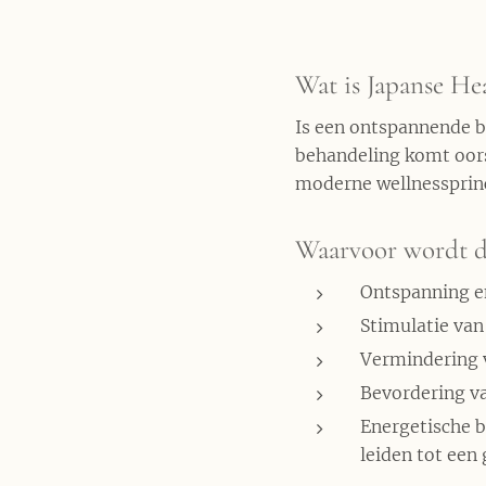
Wat is Japanse He
Is een ontspannende b
behandeling komt oors
moderne wellnessprin
Waarvoor wordt de
Ontspanning e
Stimulatie van
Vermindering 
Bevordering v
Energetische b
leiden tot een 