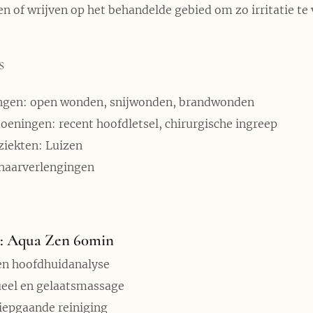
n of wrijven op het behandelde gebied om zo irritatie t
es
gen: open wonden, snijwonden, brandwonden
eningen: recent hoofdletsel, chirurgische ingreep
ziekten: Luizen
 haarverlengingen
a: Aqua Zen 60min
en hoofdhuidanalyse
eel en gelaatsmassage
iepgaande reiniging