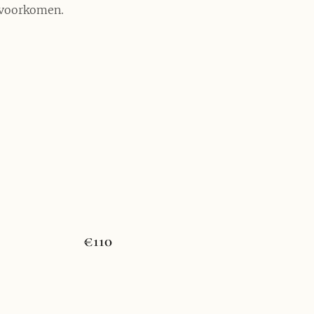
e voorkomen.
€110