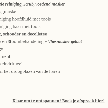
le reiniging, Scrub, voedend masker
ogmasker
niging hoofdhuid met tools
niging haar met tools
, schouder en decolletee
k en Stoombehandeling +
Vliesmasker gelaat
ge
atment
 eindritueel
or het droogblazen van de haren
📅
Klaar om te ontspannen? Boek je afspraak hier!