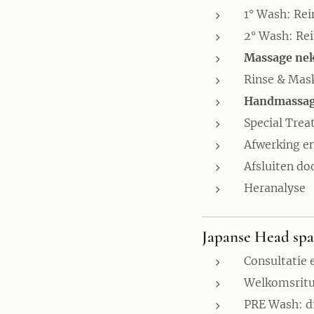
1° Wash: Rei
2° Wash: Rei
Massage nek
Rinse & Mas
Handmassa
Special Tre
Afwerking en
Afsluiten do
Heranalyse
Japanse Head spa
Consultatie 
Welkomsritu
PRE Wash: d