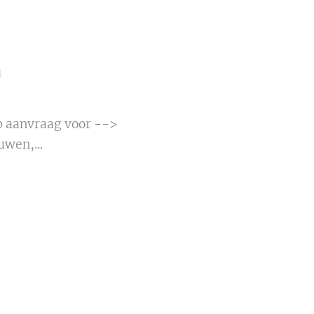
u
p aanvraag voor -->
wen,...