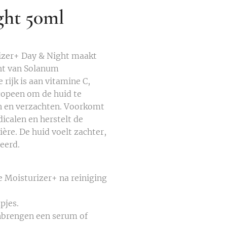
ght 50ml
izer+ Day & Night maakt
ht van Solanum
rijk is aan vitamine C,
copeen om de huid te
n en verzachten. Voorkomt
dicalen en herstelt de
ière. De huid voelt zachter,
eerd.
e Moisturizer+ na reiniging
pjes.
nbrengen een serum of