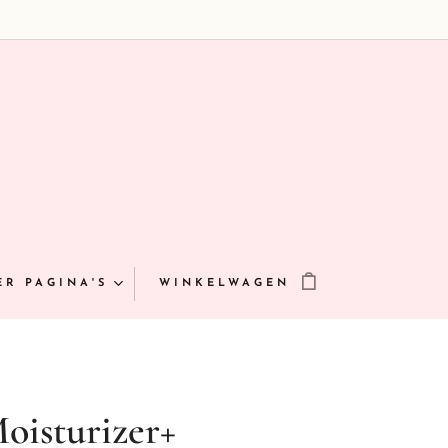
ER PAGINA'S
WINKELWAGEN
oisturizer+