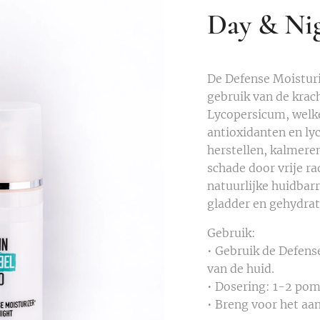
Day & Ni
De Defense Moistur
gebruik van de krac
Lycopersicum, welke 
antioxidanten en ly
herstellen, kalmere
schade door vrije ra
natuurlijke huidbarr
gladder en gehydrat
Gebruik:
• Gebruik de Defens
van de huid.
• Dosering: 1-2 pom
• Breng voor het aa