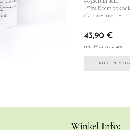
oogserum aan.
• Tip: Neem ook hals
skincare routine
43,90
€
exclusief verzendkosten
NIET IN VOO
Winkel Info: