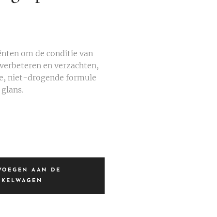
ënten om de conditie van
 verbeteren en verzachten,
e, niet-drogende formule
 glans.
VOEGEN AAN DE
NKELWAGEN