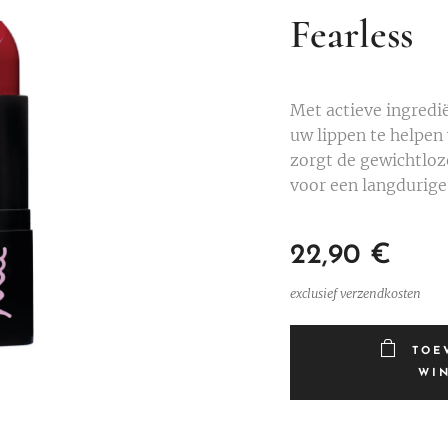
Fearless
Met actieve ingredi
uw lippen te helpen
zorgt de gewichtloz
voor een langdurige
22,90
€
exclusief verzendkosten
TOE
WI