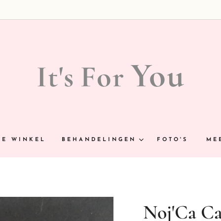
You
It's
For
NE WINKEL
BEHANDELINGEN
FOTO'S
ME
Noj'Ca C