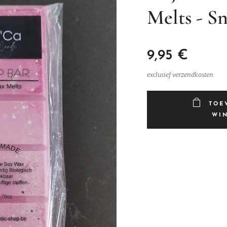
Melts - S
9,95
€
exclusief verzendkosten
TOE
WI