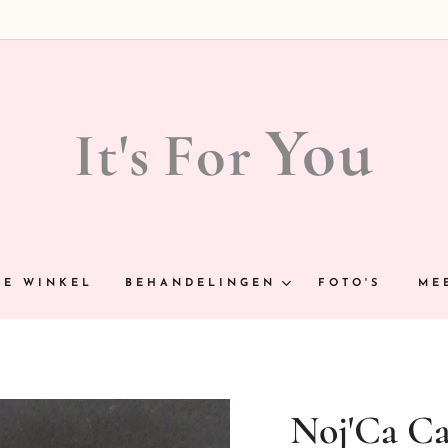
You
It's
For
NE WINKEL
BEHANDELINGEN
FOTO'S
ME
Noj'Ca C