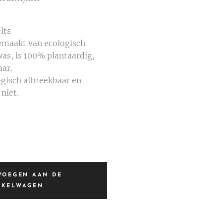
lts
emaakt van ecologisch
as, is 100% plantaardig,
aar.
logisch afbreekbaar en
 niet.
VOEGEN AAN DE
NKELWAGEN