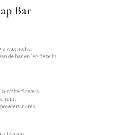
nap Bar
oja wax melts.
van de bar en leg deze in
 & white flowers
 & mint
 powdery notes
n afwijken