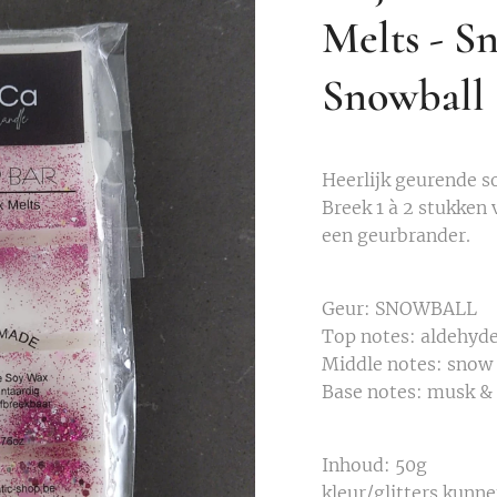
Melts - S
Snowball
Heerlijk geurende s
Breek 1 à 2 stukken 
een geurbrander.
Geur: SNOWBALL
Top notes: aldehyde
Middle notes: snow
Base notes: musk &
Inhoud: 50g
kleur/glitters kunne