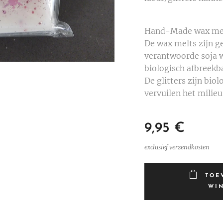
Hand-Made wax me
De wax melts zijn g
verantwoorde soja w
biologisch afbreekb
De glitters zijn bio
vervuilen het milieu
9,95
€
exclusief verzendkosten
TOE
WI