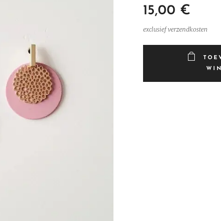
15,00
€
exclusief verzendkosten
TOE
WI