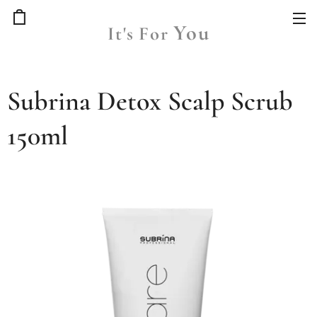
You
It's
For
Subrina Detox Scalp Scrub
150ml