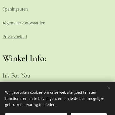
Openingsuren
Algemene voorwaarden
Privacybeleid
Winkel Info:
It's For You
Brakeleer 16
9255 Buggenhout
Wij gebruiken cookies om onze website goed te laten
functioneren en te beveiligen, en om je de best mogelijke
GSM: 0472/ 43 33 54
gebruikerservaring te bieden.