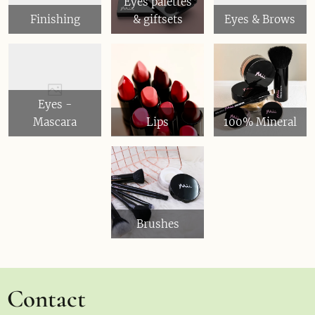
Eyes palettes
Finishing
& giftsets
Eyes & Brows
Eyes -
Mascara
Lips
100% Mineral
Brushes
Contact