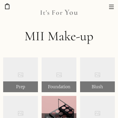
You
It's
For
MII Make-up
Prep
Foundation
Blush