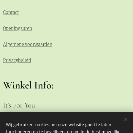
Contact
Openingsuren
Algemene voorwaarden
Privacybeleid
Winkel Info:
It's For You
Brakeleer 16
9255 Buggenhout
Wij gebruiken cookies om onze website goed te laten
functioneren en te beveiligen, en om je de best mogelijke